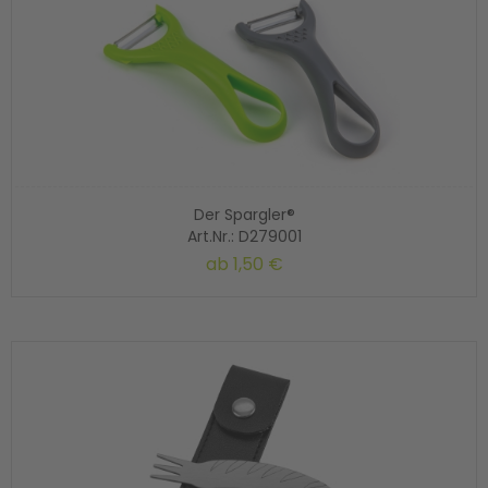
Der Spargler®
Art.Nr.: D279001
ab
1,50 €