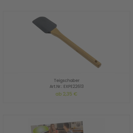
Teigschaber
Art.Nr.: EXPE22613
ab
2,35 €