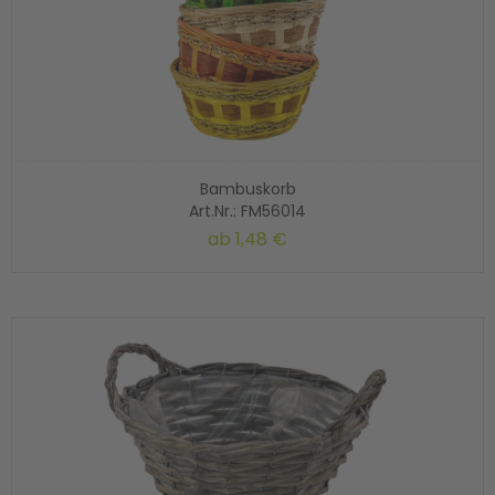
Bambuskorb
Art.Nr.: FM56014
ab
1,48 €