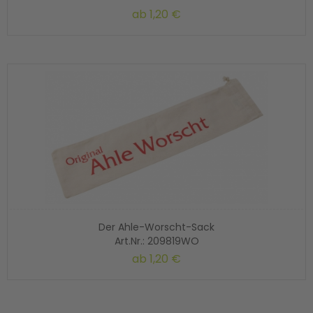
ab
1,20 €
Der Ahle-Worscht-Sack
Art.Nr.: 209819WO
ab
1,20 €