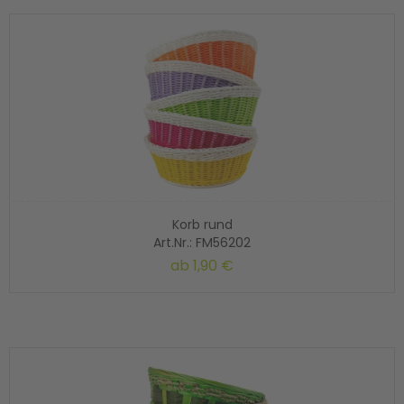
Korb rund
Art.Nr.: FM56202
ab
1,90 €