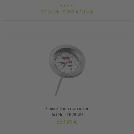
4,82 €
50 Stück | 0,096 €/Stück
Fleischthermometer
Art.Nr.: ITB21639
ab
1,95 €