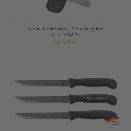
Schneidebär® Wurst-/Pommesgabel
Art.Nr.: L24907
ab
1,00 €