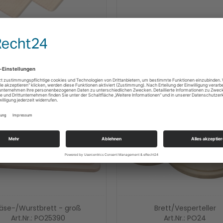
Brett eckig
Schneidbrett "Ahle Wurs
Art.Nr.: POL2108
Art.Nr.: POE3655
ab
1,15 €
ab
2,28 €
äse-/Wurstbrett - groß
Brett/Vesperteller
Art.Nr.: PO25390
Art.Nr.: PO24