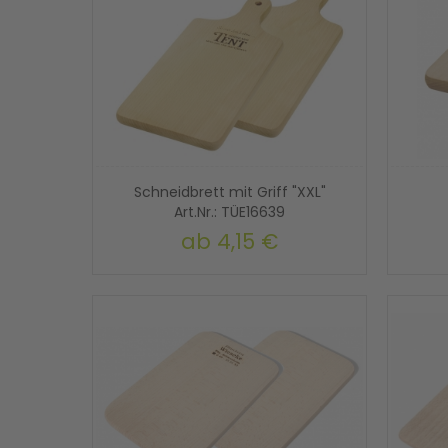
Schneidbrett mit Griff "XXL"
Art.Nr.: TÜE16639
ab
4,15 €