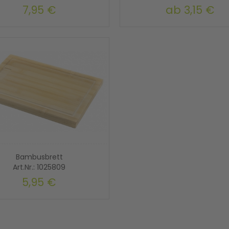
7,95 €
ab
3,15 €
Bambusbrett
Art.Nr.: 1025809
5,95 €