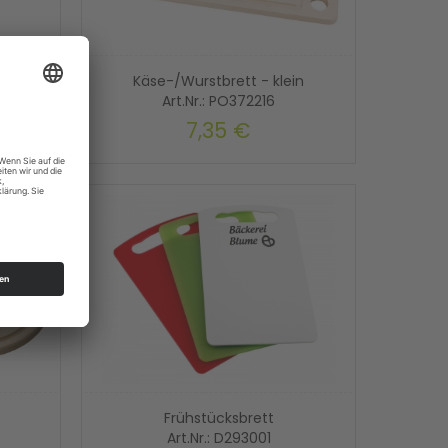
cht"
Käse-/Wurstbrett - klein
Art.Nr.: PO372216
7,35 €
Frühstücksbrett
Art.Nr.: D293001