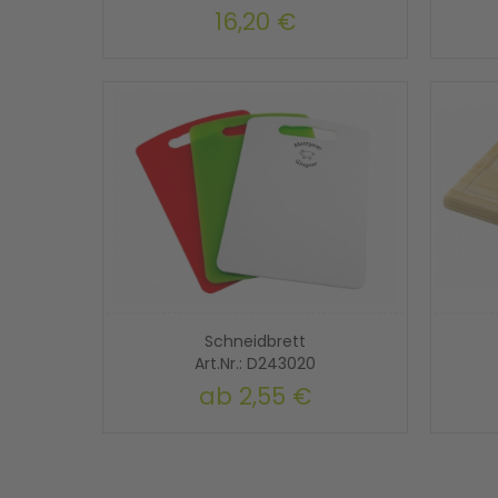
16,20 €
Schneidbrett
Art.Nr.: D243020
ab
2,55 €