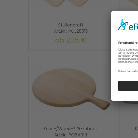
Stullenbrett
Art.Nr.: POL28515
ab
2,35 €
Käse-/Wurst-/ Pizzabrett
K
Art.Nr.: PO34018