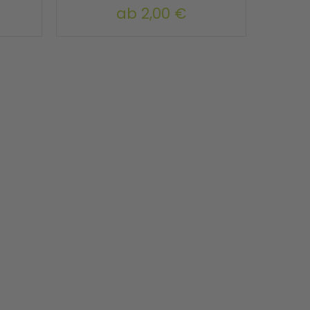
ab
2,00 €