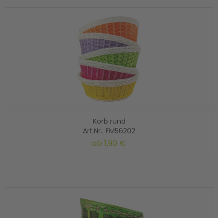
Korb rund
Art.Nr.: FM56202
ab
1,90 €