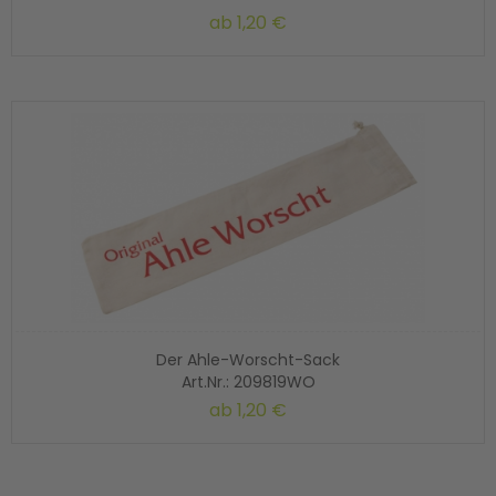
ab
1,20 €
Der Ahle-Worscht-Sack
Art.Nr.: 209819WO
ab
1,20 €