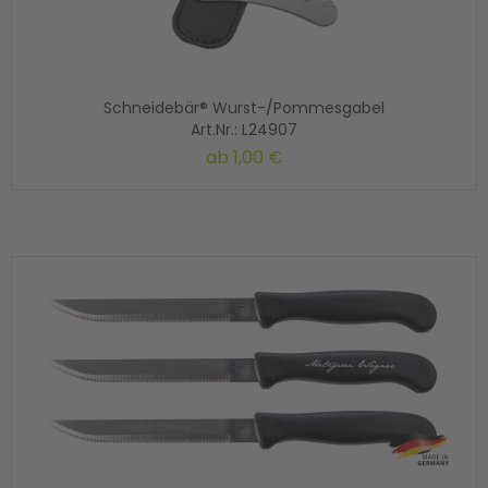
Schneidebär® Wurst-/Pommesgabel
Art.Nr.: L24907
ab
1,00 €