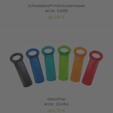
Schneidebär® Frühstücksmesser
Art.Nr.: D2055
ab
1,51 €
Glasöffner
Art.Nr.: D24164
ab
1,72 €