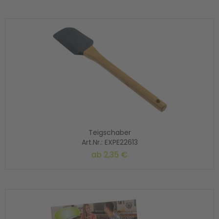
Teigschaber
Art.Nr.: EXPE22613
ab
2,35 €