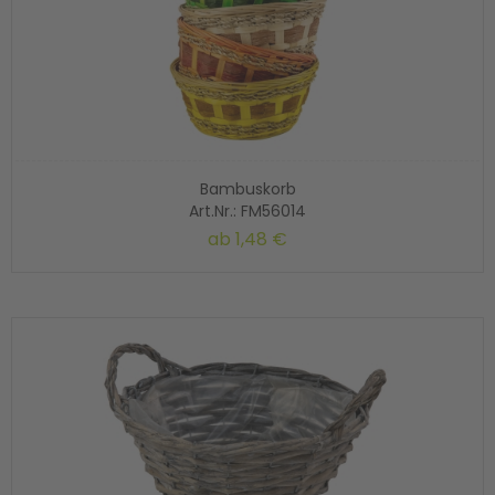
Bambuskorb
Art.Nr.: FM56014
ab
1,48 €