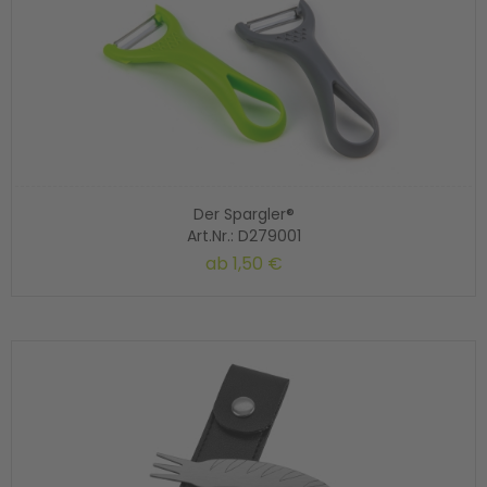
Der Spargler®
Art.Nr.: D279001
ab
1,50 €