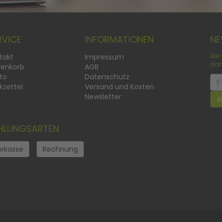
RVICE
INFORMATIONEN
NE
takt
Impressum
Die
dam
enkorb
AGB
to
Datenschutz
New
kzettel
Versand und Kosten
Newsletter
A
HLUNGSARTEN
orkasse
Rechnung