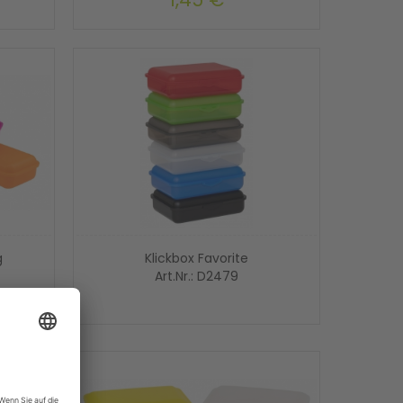
g
Klickbox Favorite
Art.Nr.: D2479