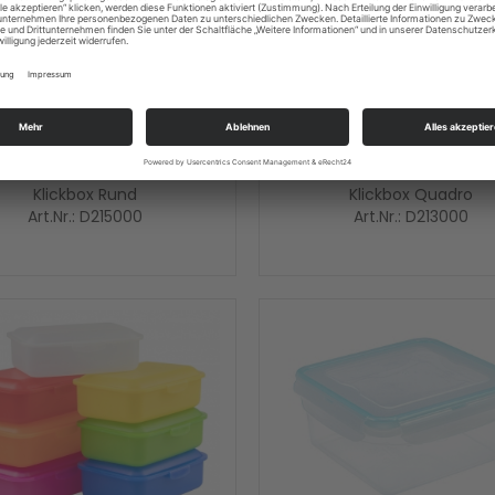
Klickbox Rund
Klickbox Quadro
Art.Nr.: D215000
Art.Nr.: D213000