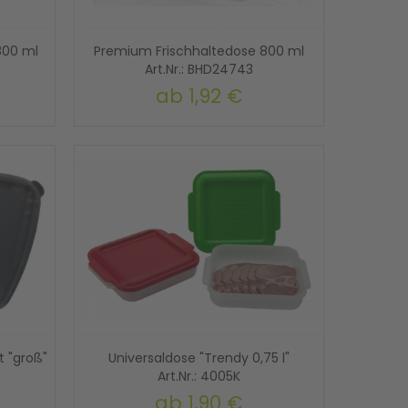
300 ml
Premium Frischhaltedose 800 ml
Art.Nr.: BHD24743
ab
1,92 €
 "groß"
Universaldose "Trendy 0,75 l"
Art.Nr.: 4005K
ab
1,90 €