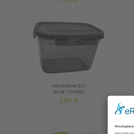
Vorratsdose 2,3 l
Art.Nr.: FO4993
3,50 €