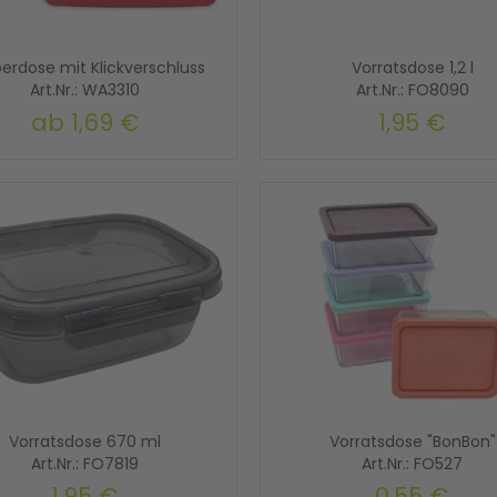
erdose mit Klickverschluss
Vorratsdose 1,2 l
Art.Nr.: WA3310
Art.Nr.: FO8090
ab
1,69 €
1,95 €
Vorratsdose 670 ml
Vorratsdose "BonBon"
Art.Nr.: FO7819
Art.Nr.: FO527
1,95 €
0,55 €