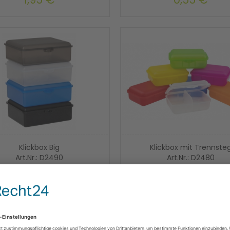
Klickbox Big
Klickbox mit Trennste
Art.Nr.: D2490
Art.Nr.: D2480