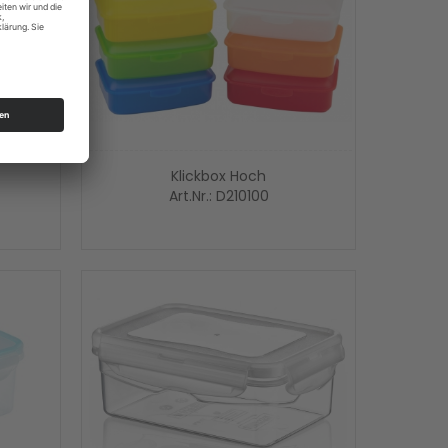
Klickbox Hoch
Art.Nr.: D210100