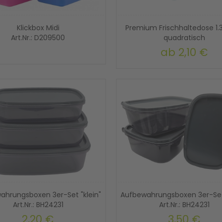
Klickbox Midi
Premium Frischhaltedose 1.
Art.Nr.: D209500
quadratisch
Art.Nr.: BHD24815
ab
2,10 €
ahrungsboxen 3er-Set "klein"
Aufbewahrungsboxen 3er-Set
Art.Nr.: BH24231
Art.Nr.: BH24231
2,20 €
3,50 €