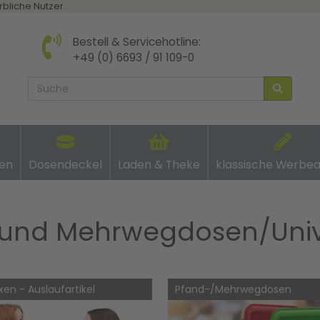
rbliche Nutzer.
Bestell & Servicehotline:
+49 (0) 6693 / 91 109-0
en
Dosendeckel
Laden & Theke
klassische Werbea
- und Mehrwegdosen/Uni
xen - Auslaufartikel
Pfand-/Mehrwegdosen