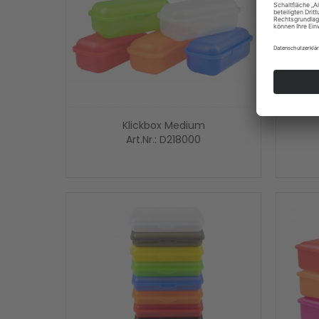
Klickbox Medium
Art.Nr.: D218000