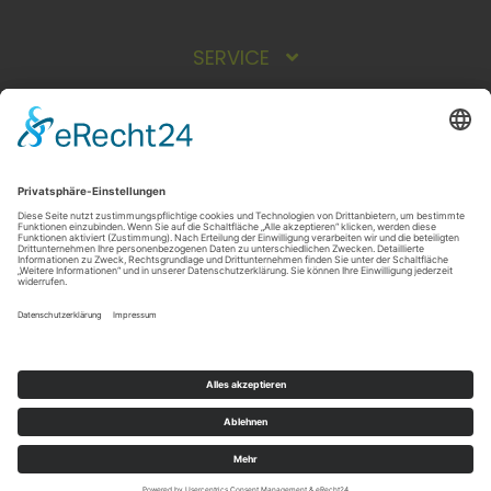
SERVICE
INFORMATIONEN
ZAHLUNGSARTEN
Vorkasse
Rechnung
NEWSLETTER
*
zzgl.
Versandkosten
© 2013 - 2022 by KWS Küttler GmbH
Made with ❤ in Nordhessen