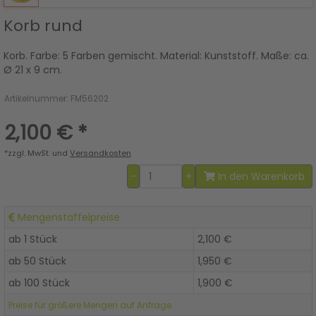
Previous
Next
Korb rund
Korb. Farbe: 5 Farben gemischt. Material: Kunststoff. Maße: ca.
Ø 21 x 9 cm.
Artikelnummer: FM56202
2,100 €
*
*zzgl. MwSt. und
Versandkosten
-
+
In den Warenkorb
Mengenstaffelpreise
ab 1 Stück
2,100 €
ab 50 Stück
1,950 €
ab 100 Stück
1,900 €
Preise für größere Mengen auf Anfrage.