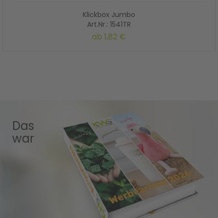
Klickbox Jumbo
Art.Nr.: 1541TR
ab
1,82 €
Das
war