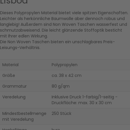
Lisboa
Dieses Polypropylen Material bietet viele spitzen Eigenschaften.
Leichter als herkönnliche Baumwolle aber dennoch robus und
langlebig! Außerdem sind Non Woven Taschen wasserfest und
schmutzabweisend. Die leicht glänzende Stoffoptik besticht
mit Ihrer edlen Wirkung.
Die Non Woven Taschen bieten ein unschlagbares Preis-
Leisungs-Verhältnis.
Material
Polypropylen
Größe
ca. 38 x 42 cm
Grammatur
80 g/qm
Veredelung
Inklusive Druck 1-farbig/1-seitig -
Druckfläche: max. 30 x 30 cm
Mindestbestellmenge
250 Stück
mit Veredelung
Henkellänge
kurz