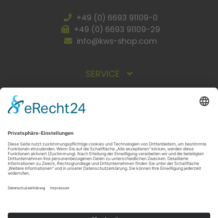
+49 (0) 6693 91109-0
+49 (0) 6693 91109-29
info@kws-shop.com
SERVICE
INFORMATIONEN
ZAHLUNGSARTEN
Vorkasse
Rechnung
NEWSLETTER