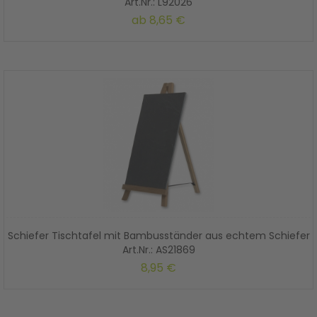
Art.Nr.: L92026
ab
8,65 €
Schiefer Tischtafel mit Bambusständer aus echtem Schiefer
Art.Nr.: AS21869
8,95 €