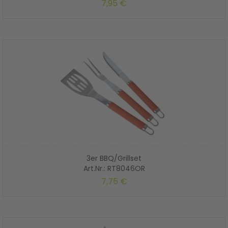
7,95 €
3er BBQ/Grillset
Art.Nr.: RT8046OR
7,75 €