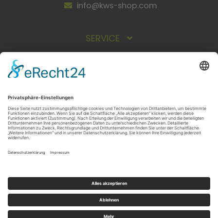
info@kws-shop.com
SERVICE
INFORMATIONEN
ZAHLUNGSARTEN
Vorkasse
Rechnung
NEWSLETTER
*
zzgl.
Versandkosten
© 2013 - 2022 by KWS Küttler GmbH