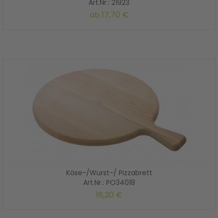
Art.Nr.: 21923
ab
17,70 €
Käse-/Wurst-/ Pizzabrett
Art.Nr.: PO34018
16,20 €