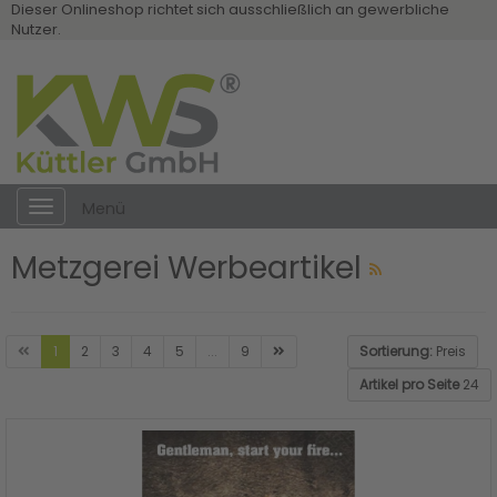
Dieser Onlineshop richtet sich ausschließlich an gewerbliche
Nutzer.
Toggle
Menü
navigation
Metzgerei Werbeartikel
1
2
3
4
5
...
9
Sortierung:
Preis
Artikel pro Seite
24