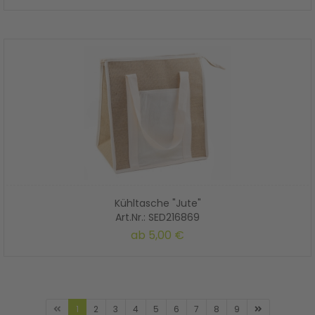
Kühltasche "Jute"
Art.Nr.: SED216869
ab
5,00 €
1
2
3
4
5
6
7
8
9