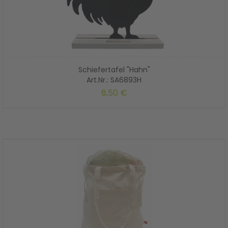
Schiefertafel "Hahn"
Art.Nr.: SA6893H
8,50 €