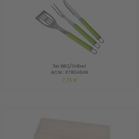
3er BBQ/Grillset
Art.Nr.: RT8046GR
7,75 €