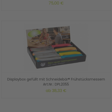
Art.Nr.: BOX2055N
75,00 €
Displaybox gefüllt mit Schneidebär® Frühstücksmessern
Art.Nr.: DPL2055
ab
38,33 €