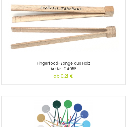
Fingerfood-Zange aus Holz
Art.Nr.: D4055
ab
0,21 €